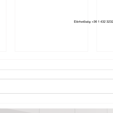
Elérhetőség: +36 1 432 323
Jó g
Átadták az irodánk által
tervezett orosházi Nagy
Gyula Területi Múzeumot