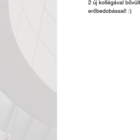
2 új kollégával bővül
erőbedobással! :)