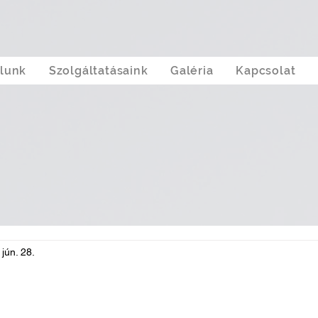
lunk
Szolgáltatásaink
Galéria
Kapcsolat
 jún. 28.