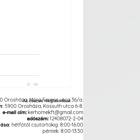
0 Orosháza, Móra Ferenc utca 36/a.
Az összes megtekintése
m:
5900 Orosháza, Kossuth utca 6-8.
kerhomekft@gmail.com
e-mail cím:
12408072-2-04
adószám:
tása:
hétfőtől csütörtökig: 8:00-16:00
péntek: 8:00-13:30