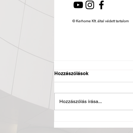
© Kerhome Kft. által védett tartalom
Hozzászólások
Hozzászólás írása...
Nagy megtiszteltetés ért
minket, ugyanis egy neves
szakmai lapban is