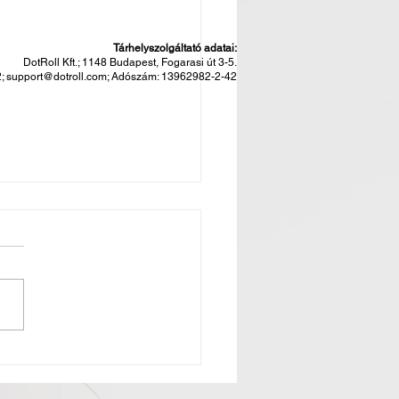
Tárhelyszolgáltató adatai:
DotRoll Kft.; 1148 Budapest, Fogarasi út 3-5.
2;
support@dotroll.com
; Adószám: 13962982-2-42
yakorlatok a világban.