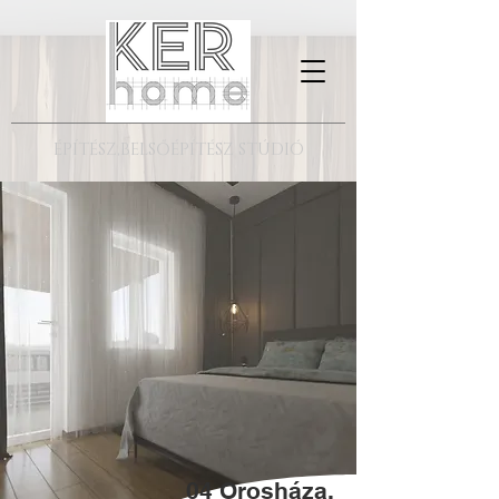
ÉPÍTÉSZ,BELSŐÉPÍTÉSZ STÚDIÓ
04 Orosháza,