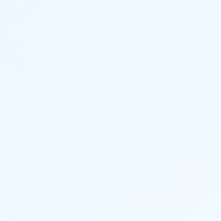
Kezdőlap
Csapatunk
Ró
ÉPÍTÉSZ,BELSŐÉPÍTÉSZ STÚDIÓ
Családi házak és
nyaralók