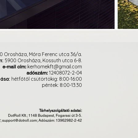
0 Orosháza, Móra Ferenc utca 36/a.
m:
5900 Orosháza, Kossuth utca 6-8.
kerhomekft@gmail.com
e-mail cím:
12408072-2-04
adószám:
tása:
hétfőtől csütörtökig: 8:00-16:00
péntek: 8:00-13:30
Tárhelyszolgáltató adatai:
DotRoll Kft.; 1148 Budapest, Fogarasi út 3-5.
2;
support@dotroll.com
; Adószám: 13962982-2-42