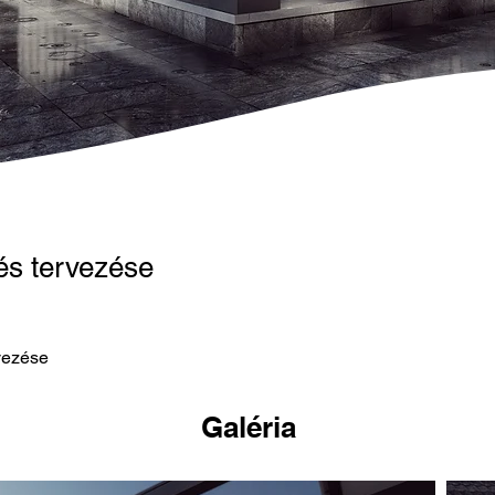
és tervezése
vezése
Galéria