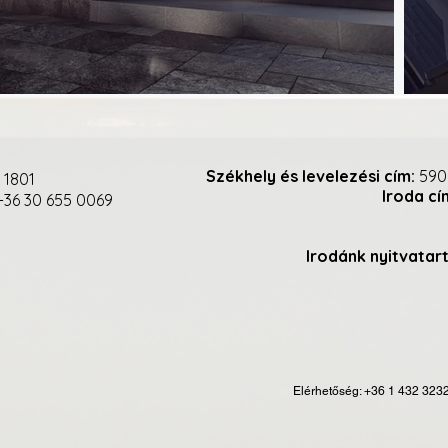
Székhely és levelezési cím:
590
 1801
Iroda cí
36 30 655 0069
Irodánk nyitvatar
Elérhetőség: +36 1 432 323