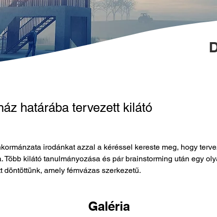
D
áz határába tervezett kilátó
ormánzata irodánkat azzal a kéréssel kereste meg, hogy tervez
 Több kilátó tanulmányozása és pár brainstorming után egy olya
tt döntöttünk, amely fémvázas szerkezetű.
Galéria