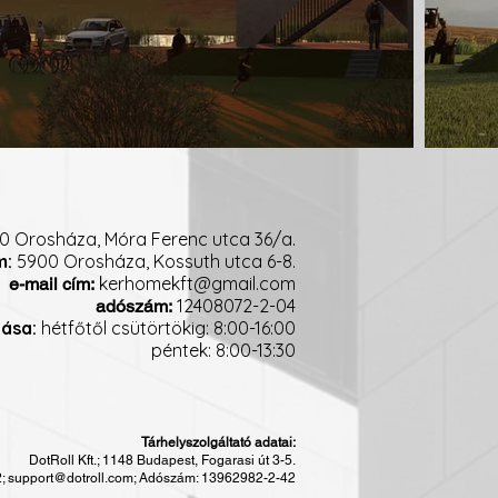
0 Orosháza, Móra Ferenc utca 36/a.
m:
5900 Orosháza, Kossuth utca 6-8.
kerhomekft@gmail.com
e-mail cím:
12408072-2-04
adószám:
tása:
hétfőtől csütörtökig: 8:00-16:00
péntek: 8:00-13:30
Tárhelyszolgáltató adatai:
DotRoll Kft.; 1148 Budapest, Fogarasi út 3-5.
2;
support@dotroll.com
; Adószám: 13962982-2-42