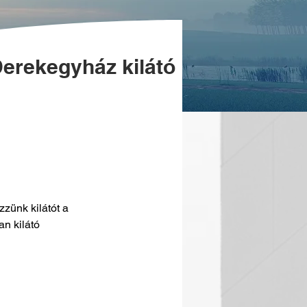
erekegyház kilátó
zünk kilátót a 
n kilátó 