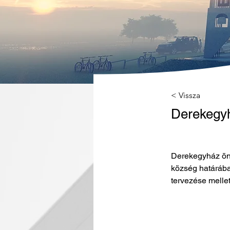
< Vissza
Derekegyh
Derekegyház önk
község határába.
tervezése melle