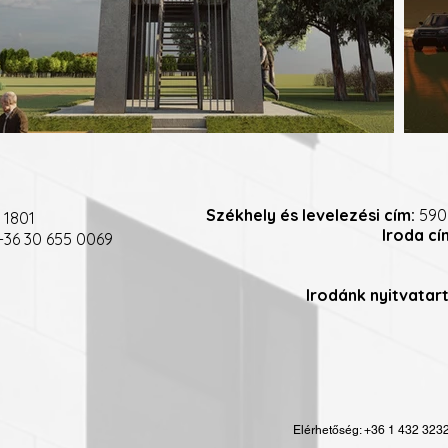
Székhely és levelezési cím:
590
 1801
Iroda cí
36 30 655 0069
Irodánk nyitvatar
Elérhetőség: +36 1 432 323