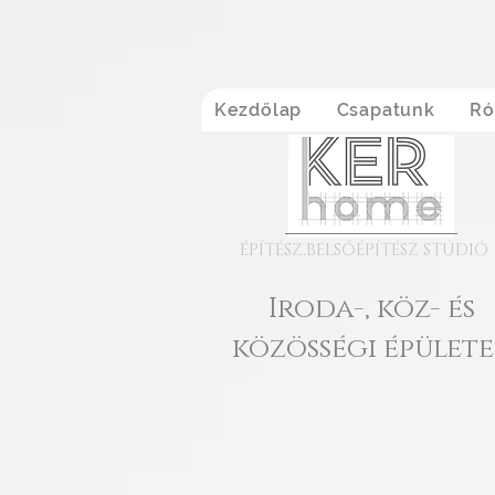
Kezdőlap
Csapatunk
Ró
ÉPÍTÉSZ,BELSŐÉPÍTÉSZ STÚDIÓ
Iroda-, köz- és
közösségi épület