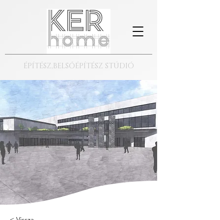
ÉPÍTÉSZ,BELSŐÉPÍTÉSZ STÚDIÓ
Science épület
< Vissza