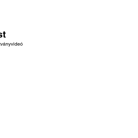
st
átványvideó