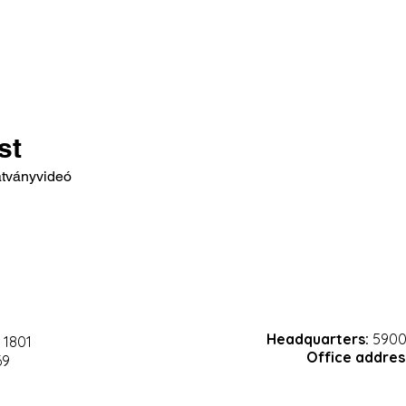
st
átványvideó
Headquarters:
5900 
 1801
Office addres
69