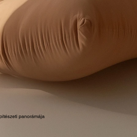
pítészeti panorámája