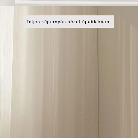
Teljes képernyős nézet új ablakban