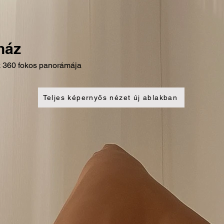
ház
k 360 fokos panorámája
Teljes képernyős nézet új ablakban