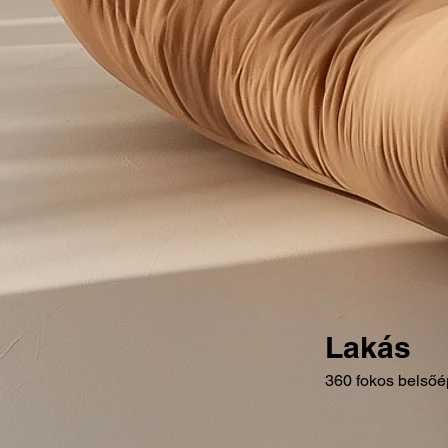
Lakás
360 fokos belsőé