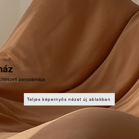
ház
pítészeti panorámája
Teljes képernyős nézet új ablakban