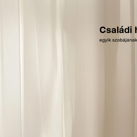
Családi 
egyik szobájána