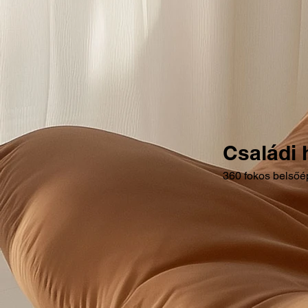
Családi 
360 fokos belsőé