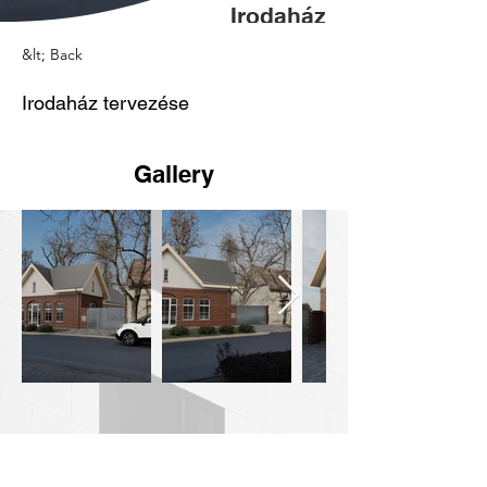
Irodaház
tervezése
&lt; Back
Irodaház tervezése
Gallery
Attila Keresztes
+36 30 364 1801
Szilvia Pesti
+36 30 655 0069