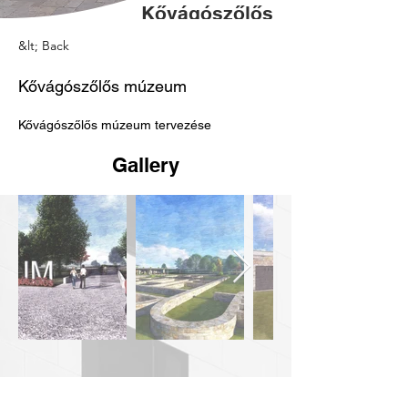
Kővágószőlős
múzeum
&lt; Back
Kővágószőlős múzeum
Kővágószőlős múzeum tervezése
Gallery