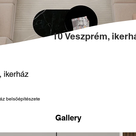
10 Veszprém, ikerh
 ikerház
áz belsőépítészete
Gallery