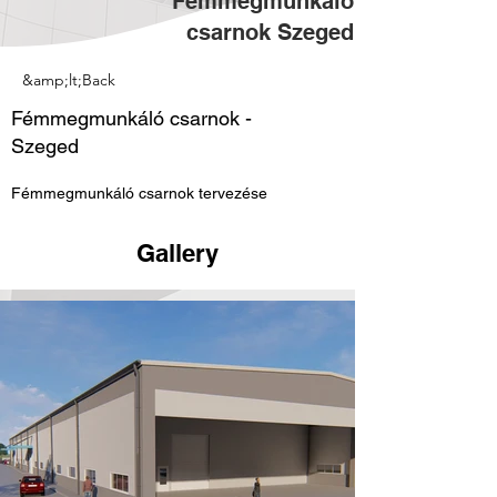
Fémmegmunkáló
csarnok Szeged
&amp;lt;Back
Fémmegmunkáló csarnok -
Szeged
Fémmegmunkáló csarnok tervezése
Gallery