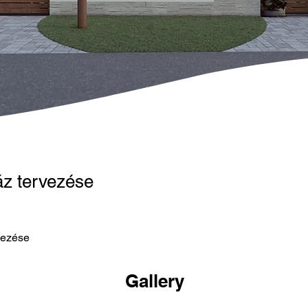
áz tervezése
vezése
Gallery