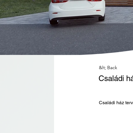
&lt; Back
Családi h
Családi ház ter