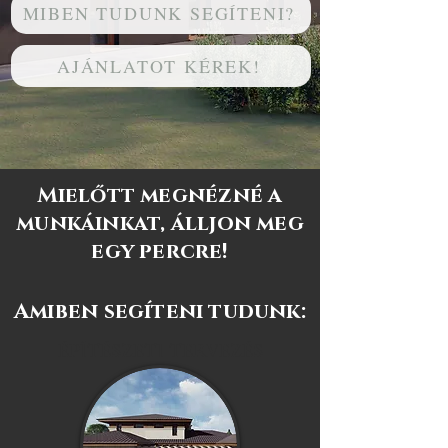
MIBEN TUDUNK SEGÍTENI?
AJÁNLATOT KÉREK!
Mielőtt megnézné a
munkáinkat, álljon meg
egy percre!
Amiben segíteni tudunk:
ÉPÍTÉSZETI TERVEZÉS