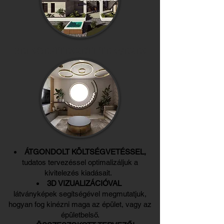
BELSŐÉPÍTÉSZETI TERVEZÉS
ÁTGONDOLT KÖLTSÉGVETÉSSEL,
tudatos tervezéssel optimalizáljuk a
kivitelezés kiadásait.
3D VIZUALIZÁCIÓVAL
látványképek segítségével megmutatjuk,
hogyan fog kinézni maga az épület, vagy az
épületbelső.