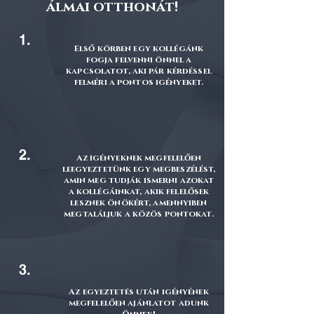
álmai otthonát!
1.
Első körben egy kollégánk
fogja felvenni önnel a
kapcsolatot, aki pár kérdéssel
felméri a pontos igényeket.
2.
Az igényeknek megfelelően
leegyeztetünk egy megbeszélést,
amin meg tudják ismerni azokat
a kollégáinkat, akik felelősek
lesznek önökért, amennyiben
megtaláljuk a közös pontokat.
3.
Az egyeztetés után igényének
megfelelően ajánlatot adunk