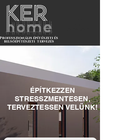
10+
ÉV
TAPASZTALAT
Professzionális építészeti és
belsőépítészeti tervezés
ÉPÍTKEZZEN
STRESSZMENTESEN,
TERVEZTESSEN VELÜNK!