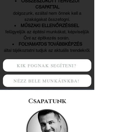
ÖSSZESZOKOTT TERVEZŐI
CSAPATTAL
dolgozunk, ezáltal nem önnek kell a
szakágakat összefogni.
MŰSZAKI ELLENŐRZÉSSEL
felügyeljük az építési munkákat, képviseljük
Önt az építkezés során.
FOLYAMATOS TOVÁBBKÉPZÉS
által tájékoztatni tudjuk az aktuális trendekről.
KIK FOGNAK SEGÍTENI?
NÉZZ BELE MUNKÁINKBA!
Csapatunk